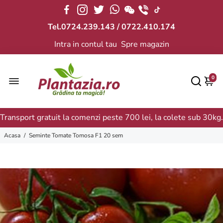
Tel.0724.239.143 / 0722.410.174
Intra in contul tau
Spre magazin
0
Transport gratuit la comenzi peste 700 lei, la colete sub 30kg.
Acasa
/
Seminte Tomate Tomosa F1 20 sem