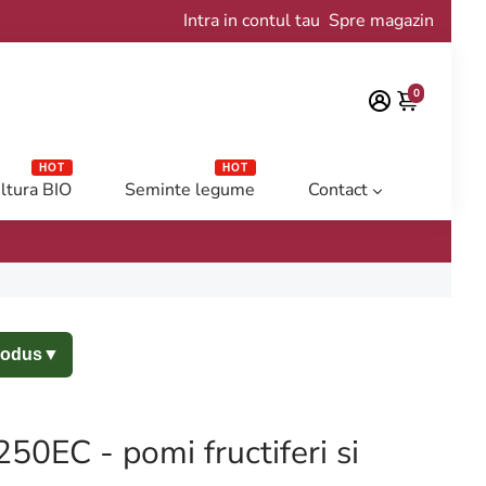
Intra in contul tau
Spre magazin
0
HOT
HOT
ltura BIO
Seminte legume
Contact
rodus
▼
50EC - pomi fructiferi si