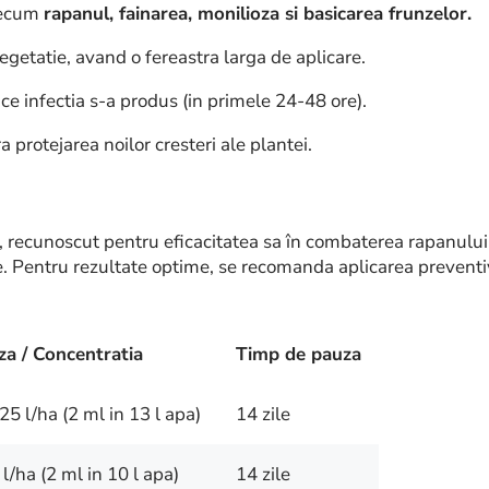
recum
rapanul, fainarea, monilioza si basicarea frunzelor.
 vegetatie, avand o fereastra larga de aplicare.
 ce infectia s-a produs (in primele 24-48 ore).
 protejarea noilor cresteri ale plantei.
, recunoscut pentru eficacitatea sa în combaterea rapanului
. Pentru rezultate optime, se recomanda aplicarea preventiva
a / Concentratia
Timp de pauza
25 l/ha (2 ml in 13 l apa)
14 zile
 l/ha (2 ml in 10 l apa)
14 zile