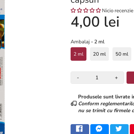
Nicio recenzie
4,00 lei
Ambalaj
- 2 ml
2 ml
20 ml
50 ml
-
+
Produsele sunt livrate i
Conform reglementarilor
nu se trimit cu firmele 