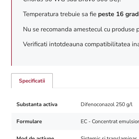
Temperatura trebuie sa fie
peste 16 grad
Nu se recomanda amestecul cu produse p
Verificati intotdeauna compatibilitatea in
Specificatii
Substanta activa
Difenoconazol 250 g/l
Formulare
EC - Concentrat emulsio
Mod de actiune
Sistemic si translaminar