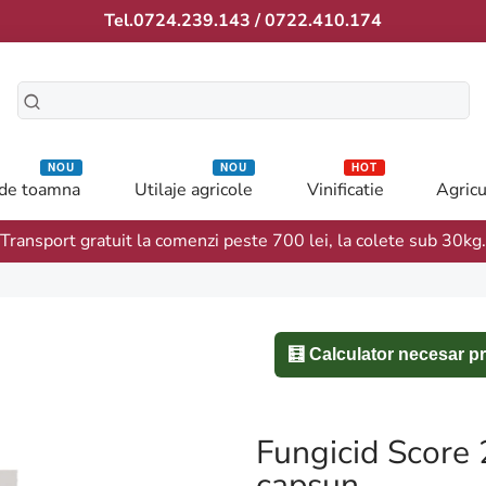
Tel.0724.239.143 / 0722.410.174
NOU
NOU
HOT
 de toamna
Utilaje agricole
Vinificatie
Agricu
Transport gratuit la comenzi peste 700 lei, la colete sub 30kg.
🧮 Calculator necesar p
Fungicid Score 2
capsun