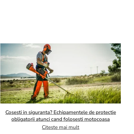
Cosesti in siguranta? Echipamentele de protectie
obligatorii atunci cand folosesti motocoasa
Citeste mai mult