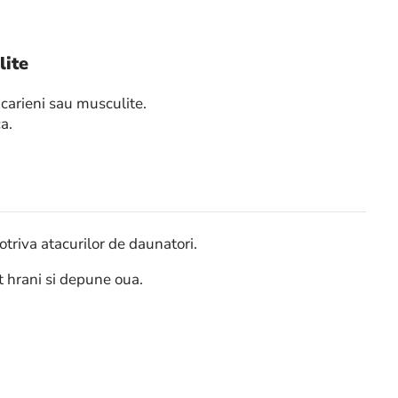
lite
carieni sau musculite.
a.
otriva atacurilor de daunatori.
ot
hrani si depune oua.