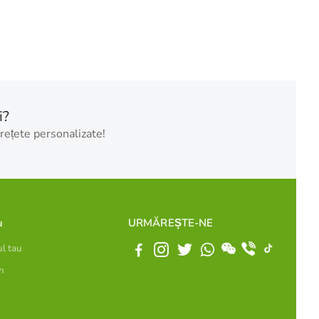
i?
rețete personalizate!
u
URMĂREȘTE-NE
ul tau
n