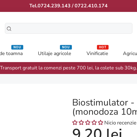
Tel.0724.239.143 / 0722.410.174
NOU
NOU
HOT
 de toamna
Utilaje agricole
Vinificatie
Agricu
Transport gratuit la comenzi peste 700 lei, la colete sub 30kg.
Biostimulator -
(monodoza 10m
Nicio recenzie
9,20 lei