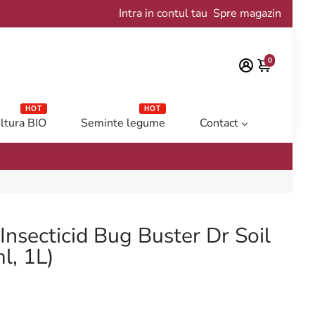
Intra in contul tau
Spre magazin
0
HOT
HOT
ltura BIO
Seminte legume
Contact
 Insecticid Bug Buster Dr Soil
l, 1L)