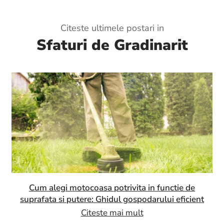
Citeste ultimele postari in
Sfaturi de Gradinarit
Cum alegi motocoasa potrivita in functie de
suprafata si putere: Ghidul gospodarului eficient
Citeste mai mult