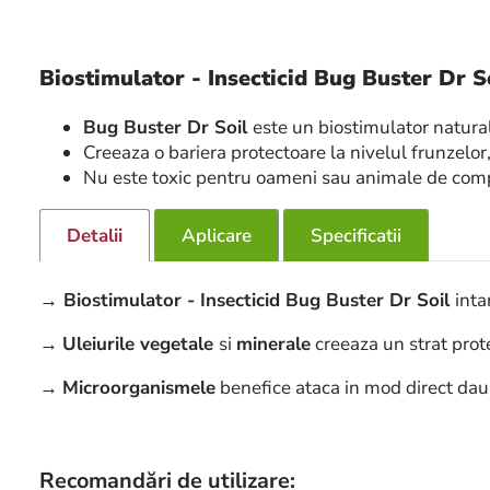
Biostimulator - Insecticid Bug Buster Dr So
Bug Buster Dr Soil
este un biostimulator natura
Creeaza o bariera protectoare la nivelul frunzelo
Nu este toxic pentru oameni sau animale de com
Detalii
Aplicare
Specificatii
→ Biostimulator - Insecticid Bug Buster Dr Soil
inta
→
Uleiurile vegetale
si
minerale
creeaza un strat prot
→
Microorganismele
benefice ataca in mod direct daun
Recomandări de utilizare: