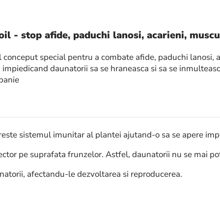
il - stop afide, paduchi lanosi, acarieni, muscu
l conceput special pentru a combate afide, paduchi lanosi, a
r, impiedicand daunatorii sa se hraneasca si sa se inmulteasc
panie
reste sistemul imunitar al plantei ajutand-o sa se apere imp
ector pe suprafata frunzelor. Astfel, daunatorii nu se mai p
atorii, afectandu-le dezvoltarea si reproducerea.