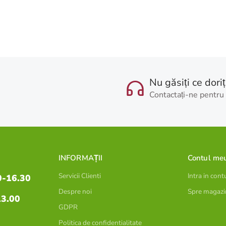
Nu găsiți ce doriț
Contactați-ne pentru 
INFORMAȚII
Contul me
Servicii Clienti
Intra in cont
0-16.30
Despre noi
Spre magazi
13.00
GDPR
Politica de confidentialitate