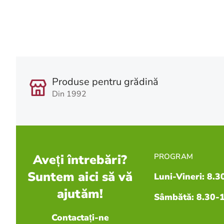
Produse pentru grădină
Din 1992
Aveți întrebări?
PROGRAM
Suntem aici să vă
Luni-Vineri: 8.3
ajutăm!
Sâmbătă: 8.30-
Contactați-ne